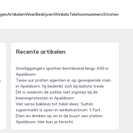
ngen
Artikelen
Weer
Bedrijven
Winkels
Telefoonnummers
Straten
Recente artikelen
Voorbijgangers spotten bermbrand langs A50 in
Apeldoorn
Twee uur praten agenten in op gewapende man
e
in Apeldoorn: hij bedenkt zich bij laatste trede
Dit is waarom de politie niet ingreep bij de
boerenprotesten in Apeldoorn
Van verse baklava tot halal vlees: Sultan
supermarkt is open in winkelcentrum ‘t Fort
Eten en drinken op en in de buurt van station
Apeldoorn: hier kun je terecht