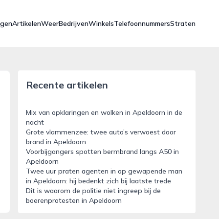
ngen
Artikelen
Weer
Bedrijven
Winkels
Telefoonnummers
Straten
Recente artikelen
Mix van opklaringen en wolken in Apeldoorn in de
nacht
Grote vlammenzee: twee auto’s verwoest door
brand in Apeldoorn
Voorbijgangers spotten bermbrand langs A50 in
Apeldoorn
Twee uur praten agenten in op gewapende man
in Apeldoorn: hij bedenkt zich bij laatste trede
Dit is waarom de politie niet ingreep bij de
boerenprotesten in Apeldoorn