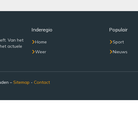
Inderegio
Populair
eft. Van het
Home
Sport
het actuele
Weer
Nieuws
ouden –
Sitemap
-
Contact