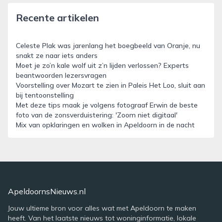
Recente artikelen
Celeste Plak was jarenlang het boegbeeld van Oranje, nu
snakt ze naar iets anders
Moet je zo’n kale wolf uit z’n lijden verlossen? Experts
beantwoorden lezersvragen
Voorstelling over Mozart te zien in Paleis Het Loo, sluit aan
bij tentoonstelling
Met deze tips maak je volgens fotograaf Erwin de beste
foto van de zonsverduistering: 'Zoom niet digitaal'
Mix van opklaringen en wolken in Apeldoorn in de nacht
ApeldoornsNieuws.nl
Jouw ultieme bron voor alles wat met Apeldoorn te maken
heeft. Van het laatste nieuws tot woninginformatie, lokale