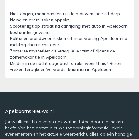
Niet klagen, maar handen uit de mouwen: hoe dit dorp
kleine en grote zaken oppakt
Scooter ligt op straat na aanrijding met auto in Apeldoorn,
bestuurder gewond
Politie en brandweer rukken uit naar woning Apeldoorn na
melding chemische geur
Zomerse mysteries: dit vraag je je vast af tijdens de
zomervakantie in Apeldoorn
Midden in de nacht opgepakt, straks weer thuis? Buren
vrezen terugkeer ‘verwarde’ buurman in Apeldoorn
ApeldoornsNieuws.nl
Jouw ultieme bron voor alles wat met Apeldoorn te maken
heeft. Van het laatste nieuws tot woninginformatie, lokale
evenementen en het actuele weerbericht, alles op één handige