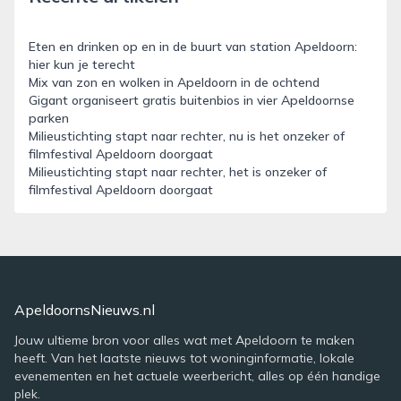
Eten en drinken op en in de buurt van station Apeldoorn:
hier kun je terecht
Mix van zon en wolken in Apeldoorn in de ochtend
Gigant organiseert gratis buitenbios in vier Apeldoornse
parken
Milieustichting stapt naar rechter, nu is het onzeker of
filmfestival Apeldoorn doorgaat
Milieustichting stapt naar rechter, het is onzeker of
filmfestival Apeldoorn doorgaat
ApeldoornsNieuws.nl
Jouw ultieme bron voor alles wat met Apeldoorn te maken
heeft. Van het laatste nieuws tot woninginformatie, lokale
evenementen en het actuele weerbericht, alles op één handige
plek.