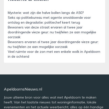
Mysterie: wat zijn die halve bollen langs de A50?
Seks op politiebureau met agente onvoldoende voor
ontslag en degradatie: politiechef keert terug
Bewoners van deze straat ervaren al twee jaar
doordringende vieze geur: nu twijfelen ze aan mogelijke
oorzaak
Bewoners ervaren al twee jaar doordringende vieze geur:
nu twijfelen ze aan mogelijke oorzaak
Veel ruimte voor de zon met een enkele wolk in Apeldoorn
in de ochtend
ApeldoornsNieuws.nl
Jouw ultieme bron voor alles wat met Apeldoorn te maken
heeft. Van het laatste nieuws tot woninginformatie, lokale
evenementen en het actuele weerbericht, alles op één handige