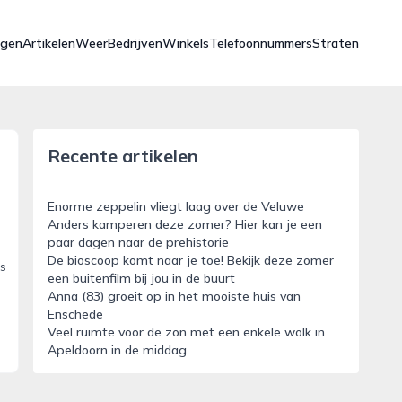
ngen
Artikelen
Weer
Bedrijven
Winkels
Telefoonnummers
Straten
Recente artikelen
Enorme zeppelin vliegt laag over de Veluwe
Anders kamperen deze zomer? Hier kan je een
paar dagen naar de prehistorie
De bioscoop komt naar je toe! Bekijk deze zomer
is
een buitenfilm bij jou in de buurt
Anna (83) groeit op in het mooiste huis van
Enschede
Veel ruimte voor de zon met een enkele wolk in
Apeldoorn in de middag