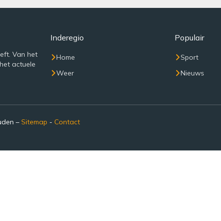
Inderegio
Populair
eft. Van het
Home
Sport
het actuele
Weer
Nieuws
ouden –
Sitemap
-
Contact