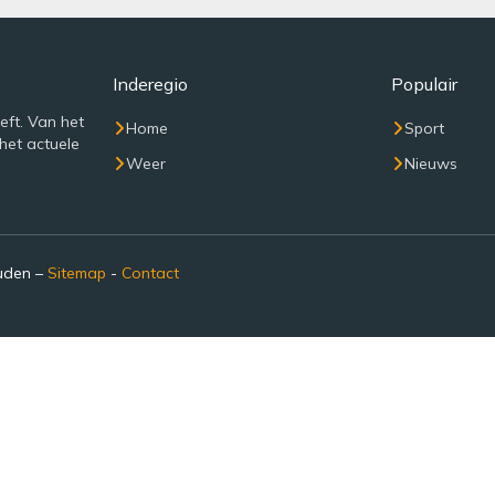
Inderegio
Populair
eft. Van het
Home
Sport
het actuele
Weer
Nieuws
ouden –
Sitemap
-
Contact