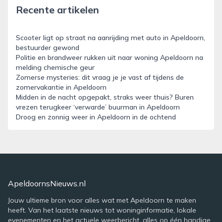
Recente artikelen
Scooter ligt op straat na aanrijding met auto in Apeldoorn,
bestuurder gewond
Politie en brandweer rukken uit naar woning Apeldoorn na
melding chemische geur
Zomerse mysteries: dit vraag je je vast af tijdens de
zomervakantie in Apeldoorn
Midden in de nacht opgepakt, straks weer thuis? Buren
vrezen terugkeer ‘verwarde’ buurman in Apeldoorn
Droog en zonnig weer in Apeldoorn in de ochtend
ApeldoornsNieuws.nl
Jouw ultieme bron voor alles wat met Apeldoorn te maken
heeft. Van het laatste nieuws tot woninginformatie, lokale
evenementen en het actuele weerbericht, alles op één handige