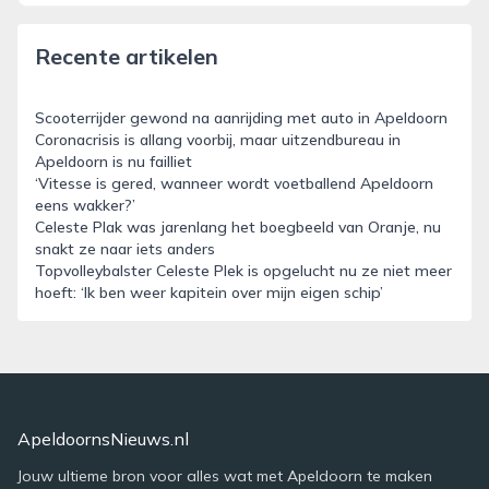
Recente artikelen
Scooterrijder gewond na aanrijding met auto in Apeldoorn
Coronacrisis is allang voorbij, maar uitzendbureau in
Apeldoorn is nu failliet
‘Vitesse is gered, wanneer wordt voetballend Apeldoorn
eens wakker?’
Celeste Plak was jarenlang het boegbeeld van Oranje, nu
snakt ze naar iets anders
Topvolleybalster Celeste Plek is opgelucht nu ze niet meer
hoeft: ‘Ik ben weer kapitein over mijn eigen schip’
ApeldoornsNieuws.nl
Jouw ultieme bron voor alles wat met Apeldoorn te maken