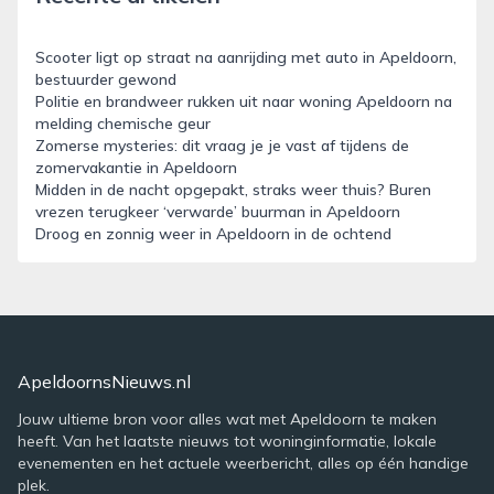
Scooter ligt op straat na aanrijding met auto in Apeldoorn,
bestuurder gewond
Politie en brandweer rukken uit naar woning Apeldoorn na
melding chemische geur
Zomerse mysteries: dit vraag je je vast af tijdens de
zomervakantie in Apeldoorn
Midden in de nacht opgepakt, straks weer thuis? Buren
vrezen terugkeer ‘verwarde’ buurman in Apeldoorn
Droog en zonnig weer in Apeldoorn in de ochtend
ApeldoornsNieuws.nl
Jouw ultieme bron voor alles wat met Apeldoorn te maken
heeft. Van het laatste nieuws tot woninginformatie, lokale
evenementen en het actuele weerbericht, alles op één handige
plek.