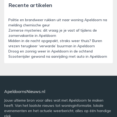
Recente artikelen
Politie en brandweer rukken uit naar woning Apeldoorn na
melding chemische geur
Zomerse mysteries: dit vraag je je vast af tijdens de
zomervakantie in Apeldoorn
Midden in de nacht opgepakt, straks weer thuis? Buren
vrezen terugkeer ‘verwarde’ buurman in Apeldoorn
Droog en zonnig weer in Apeldoorn in de ochtend
Scooterrijder gewond na aanrijding met auto in Apeldoorn
ApeldoornsNieuws.nl
Jouw ultieme bron voor alles wat met Apeldoorn te maken
heeft. Van het laatste nieuws tot woninginformatie, lokale
evenementen en het actuele weerbericht, alles op één handige
plek.