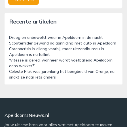
Recente artikelen
Droog en onbewolkt weer in Apeldoorn in de nacht
Scooterrijder gewond na aanrijding met auto in Apeldoorn
Coronacrisis is allang voorbij, maar uitzendbureau in
Apeldoorn is nu failliet
‘Vitesse is gered, wanneer wordt voetballend Apeldoorn
eens wakker?’
Celeste Plak was jarenlang het boegbeeld van Oranje, nu
snakt ze naar iets anders
ApeldoornsNieuws.nl
Jouw ultieme bron voor alles wat met Apeldoorn te maken