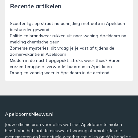
Recente artikelen
Scooter ligt op straat na aanrijding met auto in Apeldoorn,
bestuurder gewond
Politie en brandweer rukken uit naar woning Apeldoorn na
melding chemische geur
Zomerse mysteries: dit vraag je je vast af tijdens de
zomervakantie in Apeldoorn
Midden in de nacht opgepakt, straks weer thuis? Buren
vrezen terugkeer ‘verwarde’ buurman in Apeldoorn
Droog en zonnig weer in Apeldoorn in de ochtend
ApeldoornsNieuws.nl
Jouw ultieme bron voor alles wat met Apeldoorn te maken
heeft. Van het laatste nieuws tot woninginformatie, lokale
evenementen en het actuele weerbericht, alles op één handige