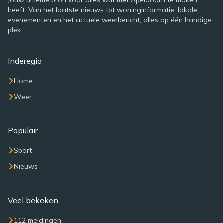
Jouw ultieme bron voor alles wat met Apeldoorn te maken
heeft. Van het laatste nieuws tot woninginformatie, lokale
evenementen en het actuele weerbericht, alles op één handige
plek.
Inderegio
Home
Weer
Populair
Sport
Nieuws
Veel bekeken
112 meldingen