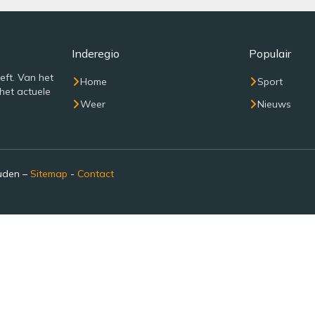
Inderegio
Populair
eft. Van het
Home
Sport
het actuele
Weer
Nieuws
ouden –
Sitemap
-
Contact