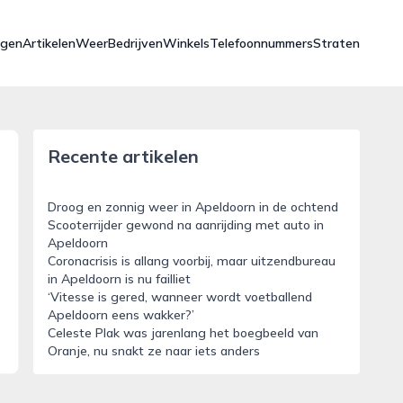
ngen
Artikelen
Weer
Bedrijven
Winkels
Telefoonnummers
Straten
Recente artikelen
Droog en zonnig weer in Apeldoorn in de ochtend
Scooterrijder gewond na aanrijding met auto in
Apeldoorn
Coronacrisis is allang voorbij, maar uitzendbureau
in Apeldoorn is nu failliet
‘Vitesse is gered, wanneer wordt voetballend
Apeldoorn eens wakker?’
Celeste Plak was jarenlang het boegbeeld van
Oranje, nu snakt ze naar iets anders