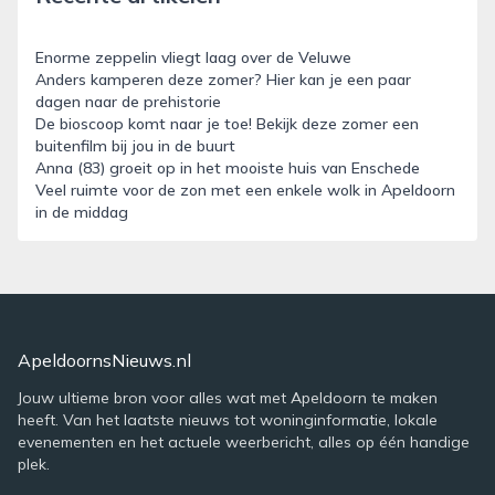
Enorme zeppelin vliegt laag over de Veluwe
Anders kamperen deze zomer? Hier kan je een paar
dagen naar de prehistorie
De bioscoop komt naar je toe! Bekijk deze zomer een
buitenfilm bij jou in de buurt
Anna (83) groeit op in het mooiste huis van Enschede
Veel ruimte voor de zon met een enkele wolk in Apeldoorn
in de middag
ApeldoornsNieuws.nl
Jouw ultieme bron voor alles wat met Apeldoorn te maken
heeft. Van het laatste nieuws tot woninginformatie, lokale
evenementen en het actuele weerbericht, alles op één handige
plek.