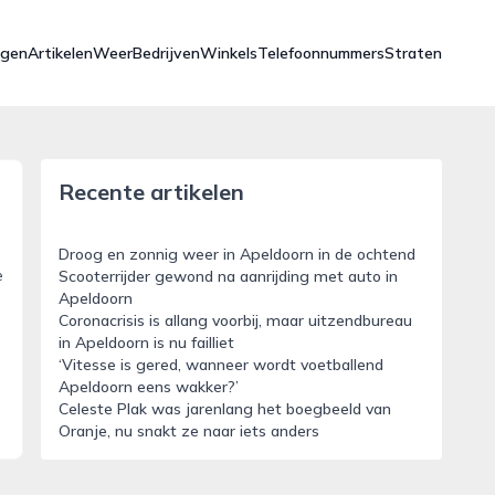
ngen
Artikelen
Weer
Bedrijven
Winkels
Telefoonnummers
Straten
Recente artikelen
Droog en zonnig weer in Apeldoorn in de ochtend
e
Scooterrijder gewond na aanrijding met auto in
Apeldoorn
Coronacrisis is allang voorbij, maar uitzendbureau
in Apeldoorn is nu failliet
‘Vitesse is gered, wanneer wordt voetballend
Apeldoorn eens wakker?’
Celeste Plak was jarenlang het boegbeeld van
Oranje, nu snakt ze naar iets anders