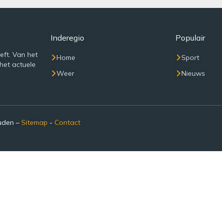
Inderegio
Populair
eft. Van het
Home
Sport
het actuele
Weer
Nieuws
ouden –
Sitemap
-
Contact