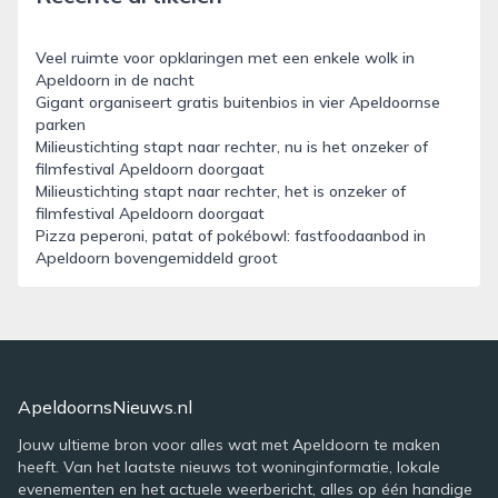
Veel ruimte voor opklaringen met een enkele wolk in
Apeldoorn in de nacht
Gigant organiseert gratis buitenbios in vier Apeldoornse
parken
Milieustichting stapt naar rechter, nu is het onzeker of
filmfestival Apeldoorn doorgaat
Milieustichting stapt naar rechter, het is onzeker of
filmfestival Apeldoorn doorgaat
Pizza peperoni, patat of pokébowl: fastfoodaanbod in
Apeldoorn bovengemiddeld groot
ApeldoornsNieuws.nl
Jouw ultieme bron voor alles wat met Apeldoorn te maken
heeft. Van het laatste nieuws tot woninginformatie, lokale
evenementen en het actuele weerbericht, alles op één handige