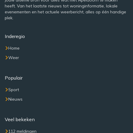
Jouw ultieme bron voor alles wat met Apeldoorn te maken
heeft. Van het laatste nieuws tot woninginformatie, lokale
evenementen en het actuele weerbericht, alles op één handige
plek.
Inderegio
Home
Weer
Populair
Sport
Nieuws
Veel bekeken
112 meldingen