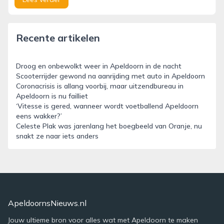
Recente artikelen
Droog en onbewolkt weer in Apeldoorn in de nacht
Scooterrijder gewond na aanrijding met auto in Apeldoorn
Coronacrisis is allang voorbij, maar uitzendbureau in
Apeldoorn is nu failliet
‘Vitesse is gered, wanneer wordt voetballend Apeldoorn
eens wakker?’
Celeste Plak was jarenlang het boegbeeld van Oranje, nu
snakt ze naar iets anders
ApeldoornsNieuws.nl
Jouw ultieme bron voor alles wat met Apeldoorn te maken