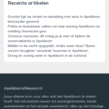
Recente artikelen
Scooter ligt op straat na aanrijding met auto in Apeldoorn,
bestuurder gewond
Politie en brandweer rukken uit naar woning Apeldoorn na
melding chemische geur
Zomerse mysteries: dit vraag je je vast af tijdens de
zomervakantie in Apeldoorn
Midden in de nacht opgepakt, straks weer thuis? Buren
vrezen terugkeer ‘verwarde’ buurman in Apeldoorn
Droog en zonnig weer in Apeldoorn in de ochtend
ApeldoornsNieuws.nl
Jouw ultieme bron voor alles wat met Apeldoorn te maken
heeft. Van het laatste nieuws tot woninginformatie, lokale
evenementen en het actuele weerbericht, alles op één handige