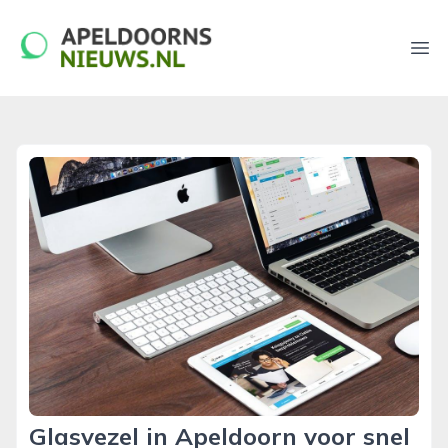
apeldoornsnieuws.nl
Ope
Glasvezel in Apeldoorn voor snel