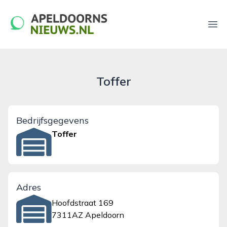
apeldoornsnieuws.nl
Ope
Toffer
Bedrijfsgegevens
Toffer
Adres
Hoofdstraat 169
7311AZ Apeldoorn