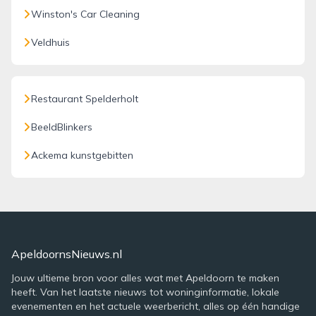
Winston's Car Cleaning
Veldhuis
Restaurant Spelderholt
BeeldBlinkers
Ackema kunstgebitten
ApeldoornsNieuws.nl
Jouw ultieme bron voor alles wat met Apeldoorn te maken
heeft. Van het laatste nieuws tot woninginformatie, lokale
evenementen en het actuele weerbericht, alles op één handige