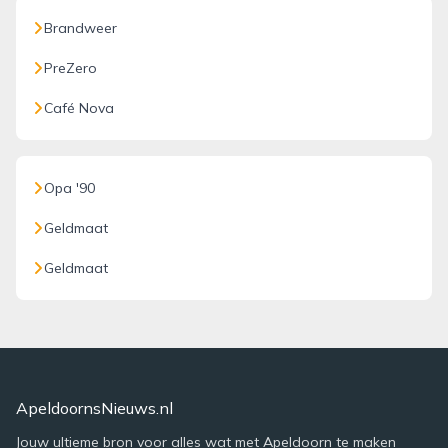
Brandweer
PreZero
Café Nova
Opa '90
Geldmaat
Geldmaat
ApeldoornsNieuws.nl
Jouw ultieme bron voor alles wat met Apeldoorn te maken