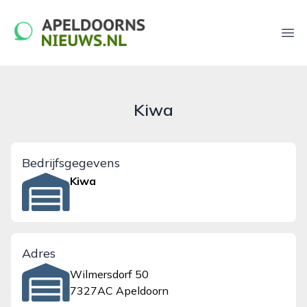
apeldoornsnieuws.nl
Ope
Kiwa
Bedrijfsgegevens
Kiwa
Adres
Wilmersdorf 50
7327AC Apeldoorn