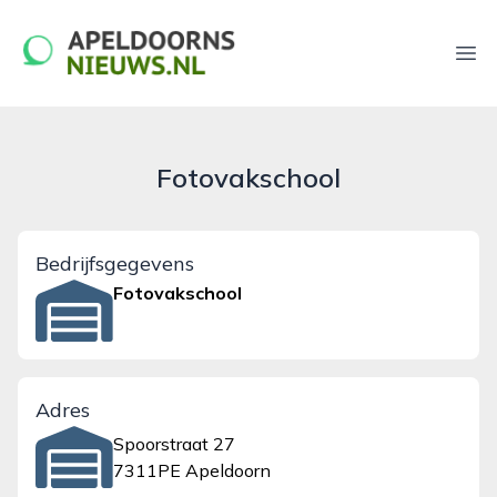
apeldoornsnieuws.nl
Ope
Fotovakschool
Bedrijfsgegevens
Fotovakschool
Adres
Spoorstraat 27
7311PE Apeldoorn