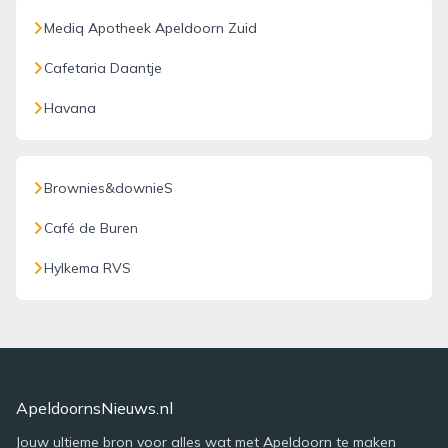
Mediq Apotheek Apeldoorn Zuid
Cafetaria Daantje
Havana
Brownies&downieS
Café de Buren
Hylkema RVS
ApeldoornsNieuws.nl
Jouw ultieme bron voor alles wat met Apeldoorn te maken