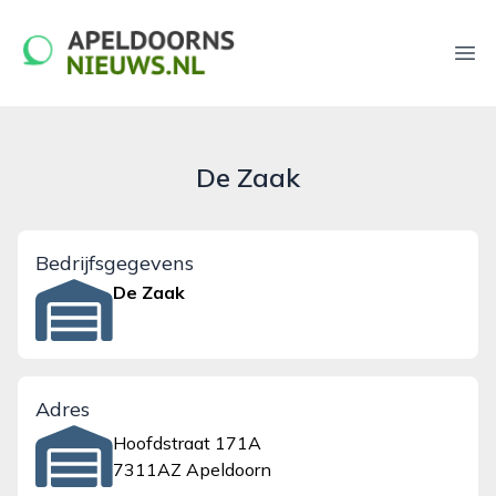
apeldoornsnieuws.nl
Ope
De Zaak
Bedrijfsgegevens
De Zaak
Adres
Hoofdstraat 171A
7311AZ Apeldoorn