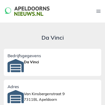
apeldoornsnieuws.nl
Ope
Da Vinci
Bedrijfsgegevens
Da Vinci
Adres
Van Kinsbergenstraat 9
7311BL Apeldoorn