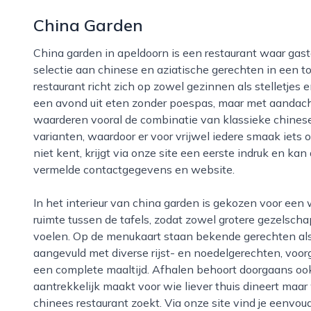
China Garden
China garden in apeldoorn is een restaurant waar gasten terechtkunnen voor een uitgebreide
selectie aan chinese en aziatische gerechten in een 
restaurant richt zich op zowel gezinnen als stelletjes
een avond uit eten zonder poespas, maar met aandach
waarderen vooral de combinatie van klassieke chine
varianten, waardoor er voor vrijwel iedere smaak iets 
niet kent, krijgt via onze site een eerste indruk en kan
vermelde contactgegevens en website.
In het interieur van china garden is gekozen voor een warme en rustige aankleding, met voldoende
ruimte tussen de tafels, zodat zowel grotere gezelsch
voelen. Op de menukaart staan bekende gerechten als 
aangevuld met diverse rijst- en noedelgerechten, voo
een complete maaltijd. Afhalen behoort doorgaans ook
aantrekkelijk maakt voor wie liever thuis dineert maa
chinees restaurant zoekt. Via onze site vind je eenvou