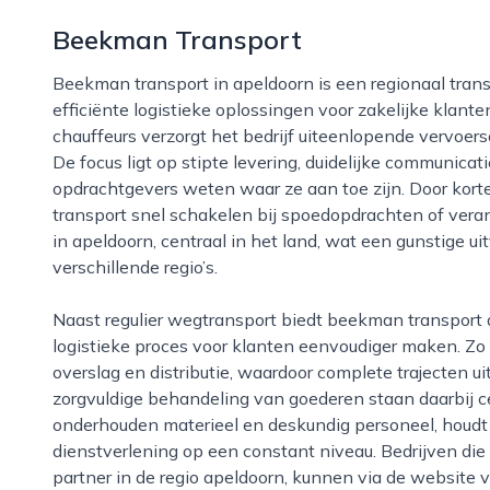
Beekman Transport
Beekman transport in apeldoorn is een regionaal transportbedrijf dat zich richt op betrouwbare en
efficiënte logistieke oplossingen voor zakelijke klant
chauffeurs verzorgt het bedrijf uiteenlopende vervoe
De focus ligt op stipte levering, duidelijke communica
opdrachtgevers weten waar ze aan toe zijn. Door kort
transport snel schakelen bij spoedopdrachten of veran
in apeldoorn, centraal in het land, wat een gunstige uit
verschillende regio’s.
Naast regulier wegtransport biedt beekman transport diverse aanvullende diensten die het
logistieke proces voor klanten eenvoudiger maken. Zo 
overslag en distributie, waardoor complete trajecten 
zorgvuldige behandeling van goederen staan daarbij ce
onderhouden materieel en deskundig personeel, houdt
dienstverlening op een constant niveau. Bedrijven die 
partner in de regio apeldoorn, kunnen via de website