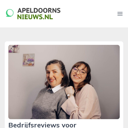
apeldoornsnieuws.nl
Ope
Bedrijfsreviews voor